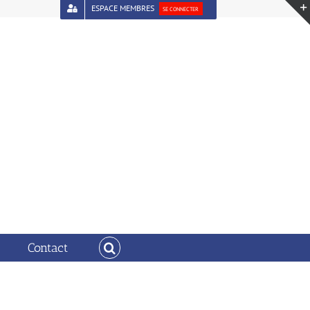
ESPACE MEMBRES
SE CONNECTER
Vous êtes ici :
Accueil
ELUS VHU 03062025
Contact