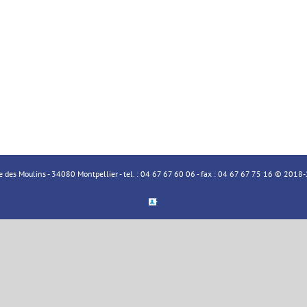
ue des Moulins - 34080 Montpellier - tel. : 04 67 67 60 06 - fax : 04 67 67 75 16 © 20
Espace
Membre