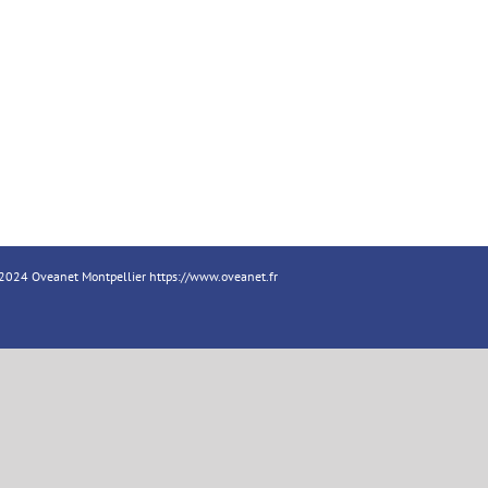
18-2024 Oveanet Montpellier
https://www.oveanet.fr