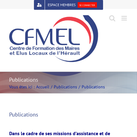
Passer
ESPACE MEMBRES
SE CONNECTER
au
contenu
Open toolbar
Publications
Vous êtes ici :
Accueil
Publications
Publications
Publications
Dans le cadre de ses missions d’assistance et de