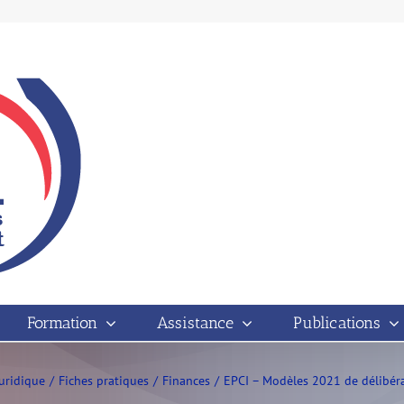
Formation
Assistance
Publications
Juridique
Fiches pratiques
Finances
EPCI – Modèles 2021 de délibérat