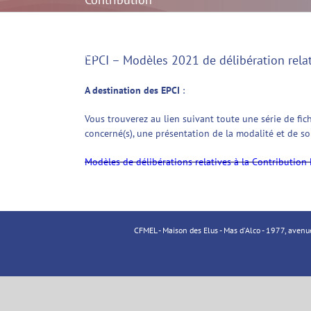
Economique
Territoriale
(CET)
EPCI – Modèles 2021 de délibération relat
A destination des EPCI
:
Vous trouverez au lien suivant toute une série de fich
concerné(s), une présentation de la modalité et de s
Modèles de délibérations relatives à la Contribution
CFMEL - Maison des Elus - Mas d'Alco - 1977, aven