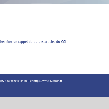
iches font un rappel du ou des articles du CGI
18-2024 Oveanet Montpellier
https://www.oveanet.fr