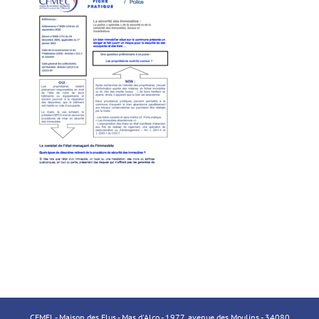
CFMEL - Maison des Elus - Mas d'Alco - 1977, avenue des Moulins - 34080