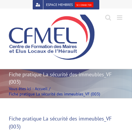
Passer
ESPACE MEMBRES
SE CONNECTER
au
contenu
Open toolbar
Fiche pratique La sécurité des immeubles_VF
(003)
Vous êtes ici :
Accueil
Fiche pratique La sécurité des immeubles_VF (003)
Fiche pratique La sécurité des immeubles_VF
(003)