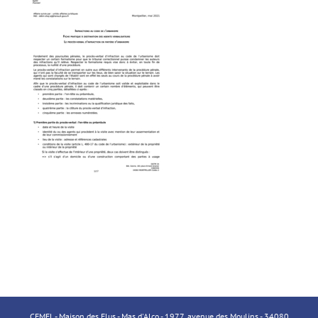
CFMEL - Maison des Elus - Mas d'Alco - 1977, avenue des Moulins - 34080