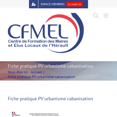
Passer
ESPACE MEMBRES
SE CONNECTER
au
contenu
Open toolbar
Fiche pratique PV urbanisme cabanisation
Vous êtes ici :
Accueil
Fiche pratique PV urbanisme cabanisation
Fiche pratique PV urbanisme cabanisation