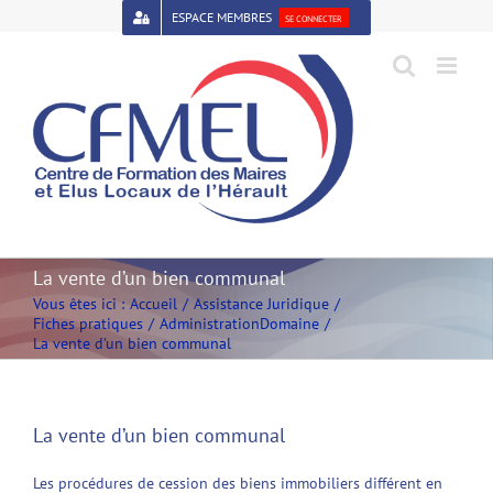
Passer
ESPACE MEMBRES
SE CONNECTER
au
contenu
Open toolbar
La vente d’un bien communal
Vous êtes ici :
Accueil
Assistance Juridique
Fiches pratiques
Administration
Domaine
La vente d’un bien communal
La vente d’un bien communal
Les procédures de cession des biens immobiliers différent en