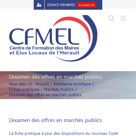
Passer
ESPACE MEMBRES
SE CONNECTER
au
contenu
Open toolbar
L’examen des offres en marchés publics
Vous êtes ici :
Accueil
Assistance Juridique
Fiches pratiques
Marchés Publics
L’examen des offres en marchés publics
L’examen des offres en marchés publics
La fiche pratique à jour des dispositions du nouveau Code