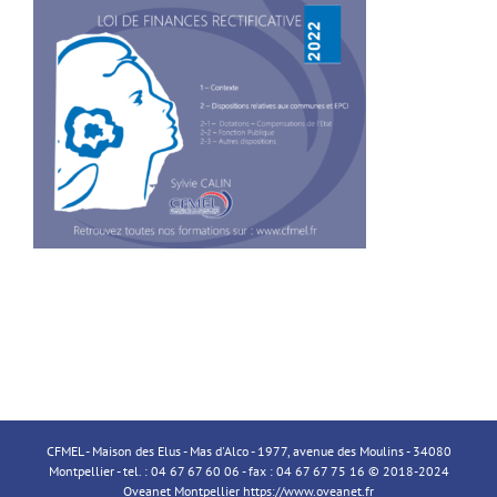
CFMEL - Maison des Elus - Mas d'Alco - 1977, avenue des Moulins - 34080
Montpellier - tel. : 04 67 67 60 06 - fax : 04 67 67 75 16 © 2018-2024
Oveanet Montpellier
https://www.oveanet.fr