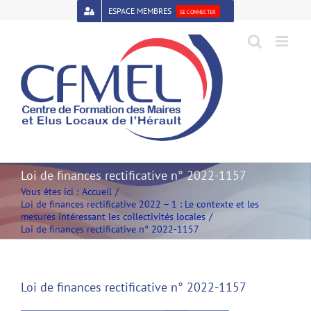
Passer
ESPACE MEMBRES
SE CONNECTER
au
contenu
Open toolbar
Loi de finances rectificative n° 2022-1157
Vous êtes ici :
Accueil
Loi de finances rectificative 2022 – 1 : Le contexte et les
mesures intéressant les collectivités locales
Loi de finances rectificative n° 2022-1157
Loi de finances rectificative n° 2022-1157