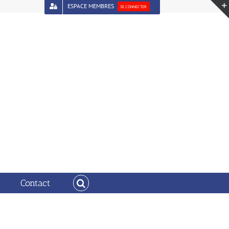
ESPACE MEMBRES
SE CONNECTER
 :
Accueil
Modèle convention de mandat financier3
Contact