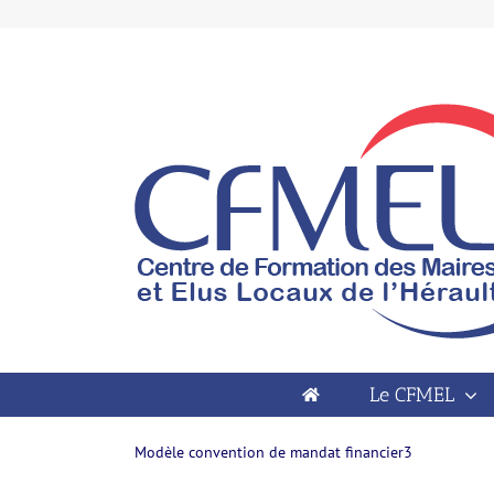
Passer
au
contenu
Open toolbar
Modèle convention de mandat financier3
Le CFMEL
Modèle convention de mandat financier3
Modèle convention de mandat financier3