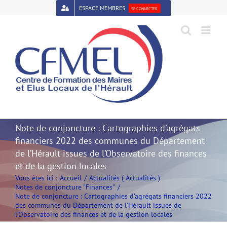
Passer
ESPACE MEMBRES
SE CONNECTER
au
contenu
Open toolbar
Note de conjoncture : Cartographies d’agrégats
financiers 2022 des communes du Département
de l’Hérault issues de l’Observatoire des finances
et de la gestion locales
Vous êtes ici :
Accueil
Actualités ( Actualités )
Notes de conjoncture "Finances"
Note de conjoncture : Cartographies d’agrégats financiers 2022
des communes du Département de l’Hérault issues de
l’Observatoire des finances et de la gestion locales