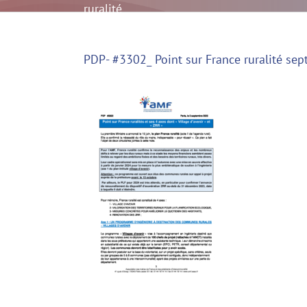
ruralité
sept
23
PDP- #3302_ Point sur France ruralité sep