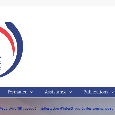
Formation
Assistance
Publications
S D’AVENIR : appel à manifestation d’intérêt auprès des communes rura