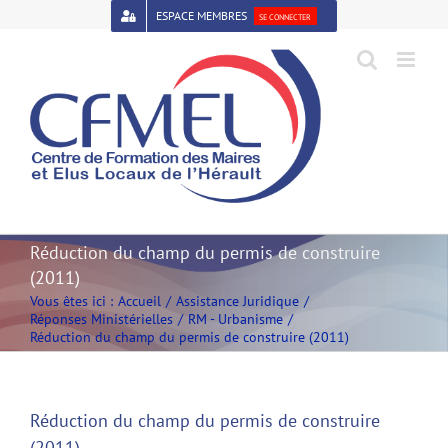
Passer
ESPACE MEMBRES
SE CONNECTER
au
contenu
Open toolbar
Réduction du champ du permis de construire
(2011)
Vous êtes ici :
Accueil
Assistance Juridique
Réponses Ministérielles
RM - Urbanisme
Réduction du champ du permis de construire (2011)
Réduction du champ du permis de construire
(2011)