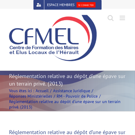
Passer
ESPACE MEMBRES
SE CONNECTER
au
contenu
Open toolbar
Réglementation relative au dépôt d’une épave sur
un terrain privé. (2013)
Vous êtes ici :
Accueil
Assistance Juridique
Réponses Ministérielles
RM - Pouvoir de Police
Réglementation relative au dépôt d’une épave sur un terrain
privé. (2013)
Réglementation relative au dépôt d’une épave sur