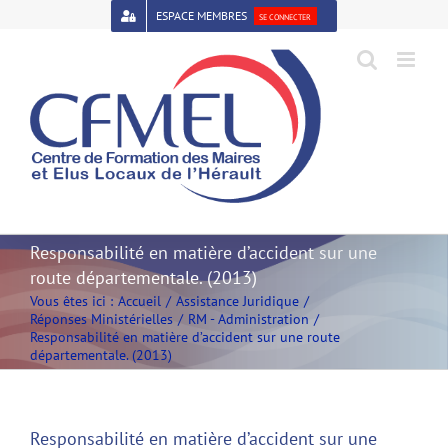
Passer
ESPACE MEMBRES
SE CONNECTER
au
contenu
Open toolbar
Responsabilité en matière d’accident sur une
route départementale. (2013)
Vous êtes ici :
Accueil
Assistance Juridique
Réponses Ministérielles
RM - Administration
Responsabilité en matière d’accident sur une route
départementale. (2013)
Responsabilité en matière d’accident sur une