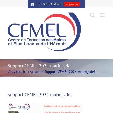
Passer
ESPACE MEMBRES
SE CONNECTER
au
contenu
Open toolbar
Support CFMEL 2024 matin_vdef
Vous êtes ici :
Accueil
Support CFMEL 2024 matin_vdef
Support CFMEL 2024 matin_vdef