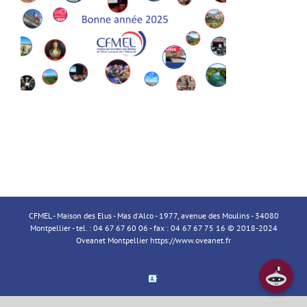
CFMEL - Maison des Elus - Mas d'Alco - 1977, avenue des Moulins - 34080
Montpellier - tel. : 04 67 67 60 06 - fax : 04 67 67 75 16 © 2018-2024
Oveanet Montpellier
https://www.oveanet.fr
Espace
Membre