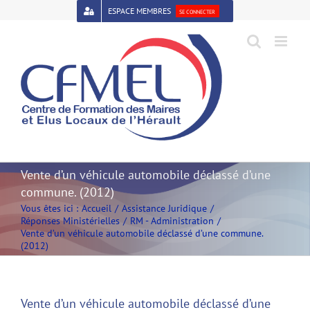
Passer
ESPACE MEMBRES
SE CONNECTER
au
contenu
Open toolbar
Vente d’un véhicule automobile déclassé d’une
commune. (2012)
Vous êtes ici :
Accueil
Assistance Juridique
Réponses Ministérielles
RM - Administration
Vente d’un véhicule automobile déclassé d’une commune.
(2012)
Vente d’un véhicule automobile déclassé d’une