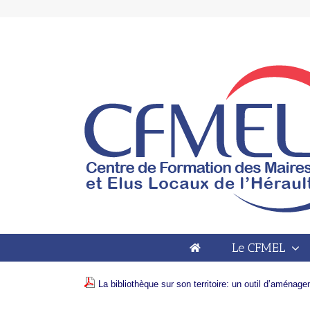
Passer
au
contenu
Open toolbar
2017 La bibliothèque sur son territoire:
un outil d’aménagement
Le CFMEL
2017 La bibliothèque sur son territoire: 
La bibliothèque sur son territoire: un outil d’aménag