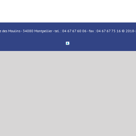
ue des Moulins - 34080 Montpellier - tel. : 04 67 67 60 06 - fax : 04 67 67 75 16 © 20
Espace
Membre