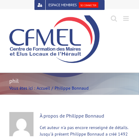
Passer
ESPACE MEMBRES
SE CONNECTER
au
contenu
Open toolbar
phil
Vous êtes ici :
Accueil
Philippe Bonnaud
À propos de
Philippe Bonnaud
Cet auteur n'a pas encore renseigné de détails.
Jusqu'à présent Philippe Bonnaud a créé 1492