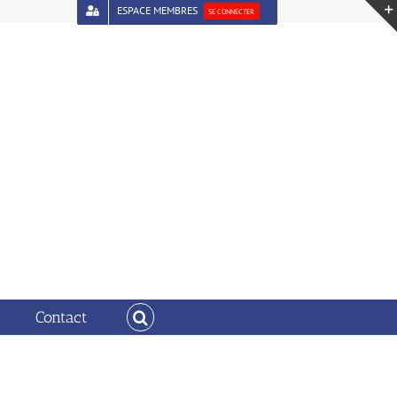
ESPACE MEMBRES
SE CONNECTER
ELECTIONS 2026
Elections_2026_support_30092025
Contact