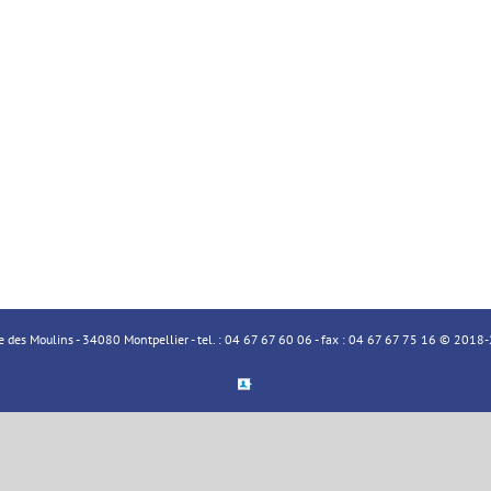
ue des Moulins - 34080 Montpellier - tel. : 04 67 67 60 06 - fax : 04 67 67 75 16 © 20
Espace
Membre