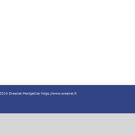
18-2024 Oveanet Montpellier
https://www.oveanet.fr