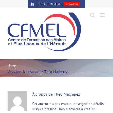
Passer
ESPACE MEMBRES
SE CONNECTER
au
contenu
Open toolbar
theo
Vous êtes ici :
Accueil
Théo Macherez
À propos de
Théo Macherez
Cet auteur n'a pas encore renseigné de détails.
Jusqu'à présent Théo Macherez a créé 28