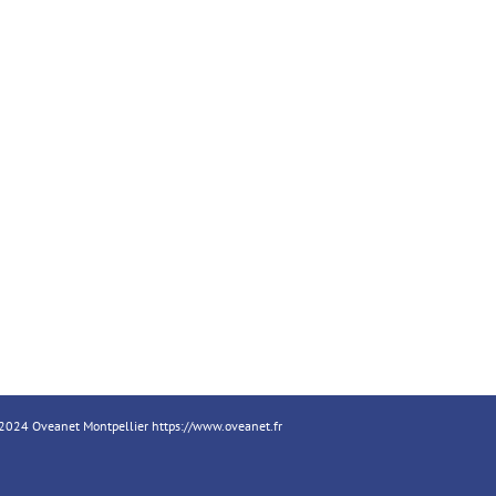
18-2024 Oveanet Montpellier
https://www.oveanet.fr