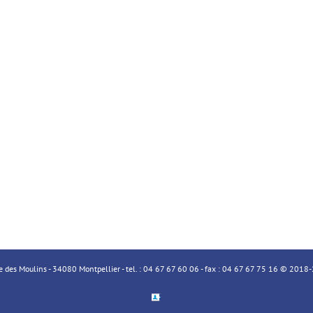
ue des Moulins - 34080 Montpellier - tel. : 04 67 67 60 06 - fax : 04 67 67 75 16 © 20
Espace
Membre