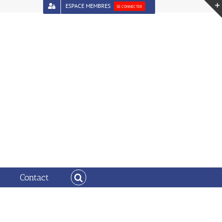
ESPACE MEMBRES
SE CONNECTER
es ici :
Accueil
Capture d’écran 2022-07-01 114422
Contact