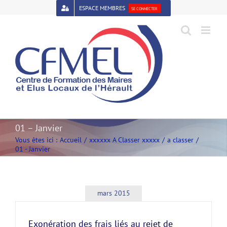
Passer
ESPACE MEMBRES
SE CONNECTER
au
contenu
Open toolbar
01 – Janvier
Vous êtes ici :
Accueil
xxxxxx A Classer xxxxx
a classer
01 - Janvier
mars 2015
Exonération des frais liés au rejet de