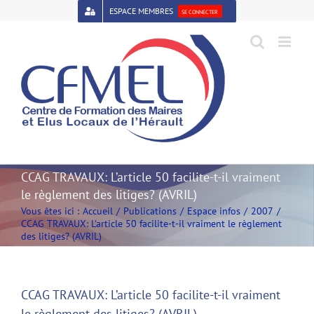
Passer
ESPACE MEMBRES
SE CONNECTER
au
contenu
Open toolbar
CCAG TRAVAUX: L’article 50 facilite-t-il vraiment
le règlement des litiges? (AVRIL)
Vous êtes ici :
Accueil
Publications
Espace infos
2007
CCAG TRAVAUX: L’article 50 facilite-t-il vraiment le règlement
des litiges? (AVRIL)
CCAG TRAVAUX: L’article 50 facilite-t-il vraiment
le règlement des litiges? (AVRIL)