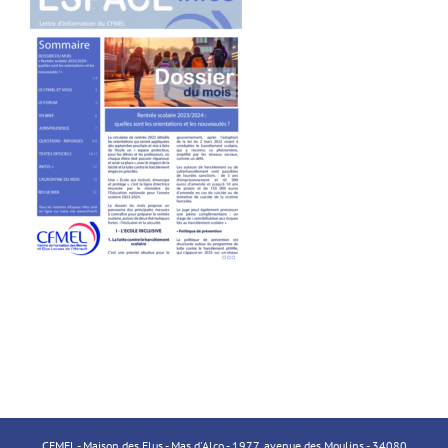
CFMEL - Maison des Elus - Mas d'Alco - 1977, avenue des Moulins - 34080