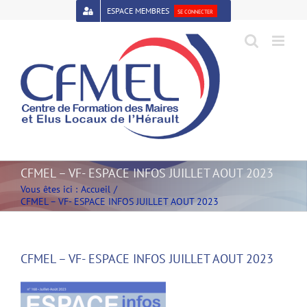
Passer
ESPACE MEMBRES
SE CONNECTER
au
contenu
Open toolbar
CFMEL – VF- ESPACE INFOS JUILLET AOUT 2023
Vous êtes ici :
Accueil
CFMEL – VF- ESPACE INFOS JUILLET AOUT 2023
CFMEL – VF- ESPACE INFOS JUILLET AOUT 2023