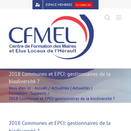
Passer
ESPACE MEMBRES
SE CONNECTER
au
contenu
Open toolbar
2018 Communes et EPCI: gestionnaires de la
biodiversité ?
Vous êtes ici :
Accueil
Actualités ( Actualités )
Formation : Supports
2018 Communes et EPCI: gestionnaires de la biodiversité ?
2018 Communes et EPCI: gestionnaires de la
biodiversité ?