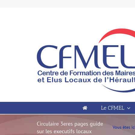
Passer
au
contenu
Open toolbar
Le CFMEL
Circulaire 3eres pages guide
Vous êtes ici
sur les executifs locaux