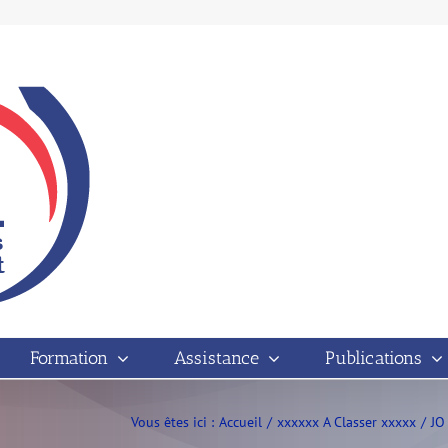
Formation
Assistance
Publications
Vous êtes ici :
Accueil
xxxxxx A Classer xxxxx
JO