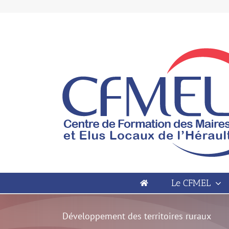
Passer
au
contenu
Open toolbar
Le CFMEL
Développement des territoires ruraux