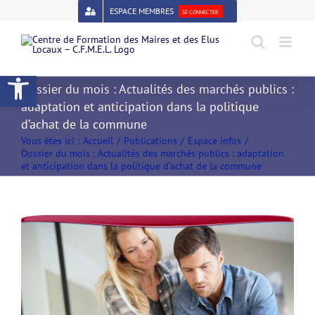
Passer
ESPACE MEMBRES
SE CONNECTER
au
contenu
Open toolbar
Dossier du mois : Actualités des marchés publics :
adaptation et anticipation dans la politique
d’achat de la commune
Vous êtes ici :
Accueil
Publications
Espace infos
Dossier du mois : Actualités des marchés publics : adaptation
et anticipation dans la politique d’achat de la commune
Voir
l'image
agrandie