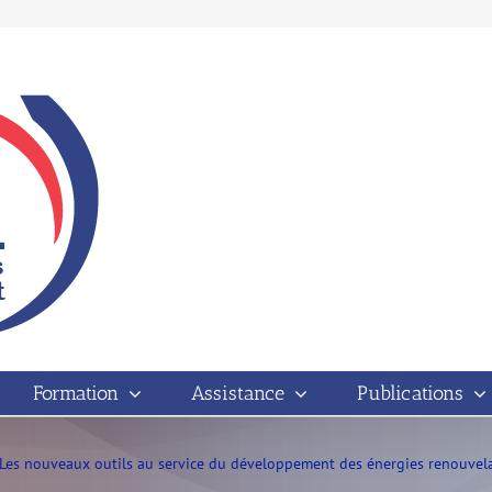
Formation
Assistance
Publications
 Les nouveaux outils au service du développement des énergies renouvela