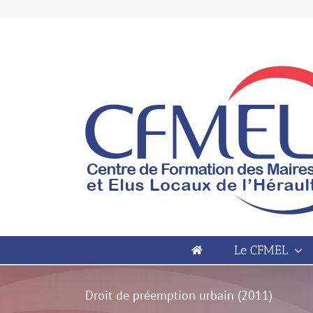
Passer
au
contenu
Open toolbar
Le CFMEL
Droit de préemption urbain (2011)