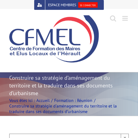
Passer
ESPACE MEMBRES
SE CONNECTER
au
contenu
Open toolbar
Construire sa stratégie d’aménagement du
territoire et la traduire dans ses documents
d’urbanisme
Vous êtes ici :
Accueil
Formation : Réunion
Construire sa stratégie d’aménagement du territoire et la
traduire dans ses documents d’urbanisme
×