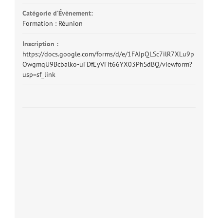
Catégorie d’Évènement:
Formation : Réunion
Inscription :
https://docs.google.com/forms/d/e/1FAIpQLSc7ilR7XLu9p
OwgmqU9Bcbalko-uFDfEyVFIt66YX03PhSdBQ/viewform?
usp=sf_link