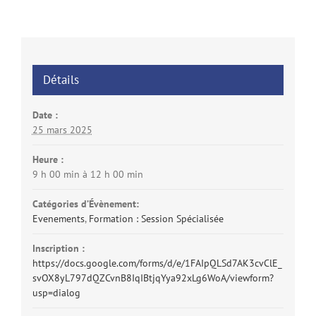
Détails
Date :
25 mars 2025
Heure :
9 h 00 min à 12 h 00 min
Catégories d’Évènement:
Evenements
,
Formation : Session Spécialisée
Inscription :
https://docs.google.com/forms/d/e/1FAIpQLSd7AK3cvClE_
svOX8yL797dQZCvnB8IqIBtjqYya92xLg6WoA/viewform?
usp=dialog