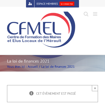
Passer
ESPACE MEMBRES
SE CONNECTER
au
contenu
Open toolbar
La loi de finances 2021
Vous êtes ici :
Accueil
La loi de finances 2021
×
CET ÉVÈNEMENT EST PASSÉ