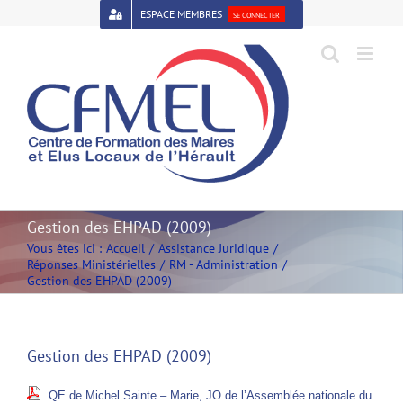
Passer
ESPACE MEMBRES
SE CONNECTER
au
contenu
Open toolbar
Gestion des EHPAD (2009)
Vous êtes ici :
Accueil
Assistance Juridique
Réponses Ministérielles
RM - Administration
Gestion des EHPAD (2009)
Gestion des EHPAD (2009)
QE de Michel Sainte – Marie, JO de l’Assemblée nationale du