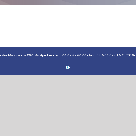
ue des Moulins - 34080 Montpellier - tel. : 04 67 67 60 06 - fax : 04 67 67 75 16 © 20
Espace
Membre