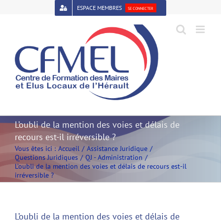
Passer
ESPACE MEMBRES
SE CONNECTER
au
contenu
Open toolbar
L’oubli de la mention des voies et délais de
recours est-il irréversible ?
Vous êtes ici :
Accueil
Assistance Juridique
Questions Juridiques
QJ - Administration
L’oubli de la mention des voies et délais de recours est-il
irréversible ?
L’oubli de la mention des voies et délais de