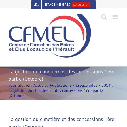
Passer
ESPACE MEMBRES
SE CONNECTER
au
contenu
Open toolbar
La gestion du cimetière et des concessions 1ère
partie (Octobre)
Vous êtes ici :
Accueil
Publications
Espace infos
2014
La gestion du cimetière et des concessions 1ère partie
(Octobre)
La gestion du cimetière et des concessions 1ère
partie (Octobre)