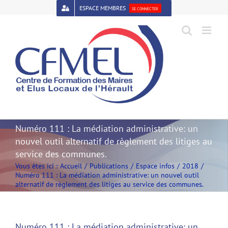
Passer
ESPACE MEMBRES
SE CONNECTER
au
contenu
Open toolbar
Numéro 111 : La médiation administrative: un
nouvel outil alternatif de règlement des litiges au
service des communes.
Vous êtes ici :
Accueil
Publications
Espace infos
2018
Numéro 111 : La médiation administrative: un nouvel outil
alternatif de règlement des litiges au service des communes.
Numéro 111 : La médiation administrative: un