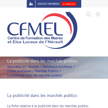
Passer
ESPACE MEMBRES
SE CONNECTER
au
contenu
Open toolbar
La publicité dans les marchés publics
Vous êtes ici :
Accueil
Assistance Juridique
Fiches pratiques
Marchés Publics
La publicité dans les marchés publics
La publicité dans les marchés publics
La fiche relative à la publicité dans les marchés publics