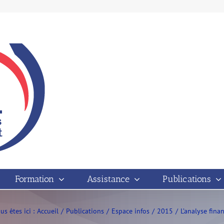
Formation
Assistance
Publications
us êtes ici :
Accueil
Publications
Espace infos
2015
L’analyse fina