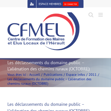
Passer
ESPACE MEMBRES
SE CONNECTER
au
contenu
Open toolbar
Les déclassements du domaine public –
L’aliénation des chemins ruraux (OCTOBRE)
Vous êtes ici :
Accueil
Publications
Espace infos
2011
Les déclassements du domaine public – L’aliénation des
chemins ruraux (OCTOBRE)
Les déclassements du domaine public –
L’aliénation des chemins ruraux (OCTOBRE)