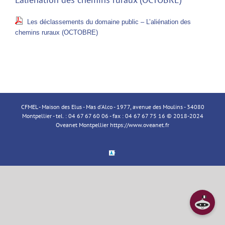
Les déclassements du domaine public – L’aliénation des
chemins ruraux (OCTOBRE)
CFMEL - Maison des Elus - Mas d'Alco - 1977, avenue des Moulins - 34080
Montpellier - tel. : 04 67 67 60 06 - fax : 04 67 67 75 16 © 2018-2024
Oveanet Montpellier
https://www.oveanet.fr
Espace
Membre