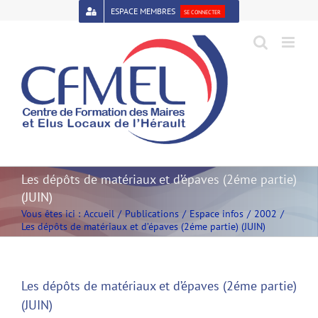
Passer
ESPACE MEMBRES
SE CONNECTER
au
contenu
Open toolbar
Les dépôts de matériaux et d’épaves (2éme partie)
(JUIN)
Vous êtes ici :
Accueil
Publications
Espace infos
2002
Les dépôts de matériaux et d’épaves (2éme partie) (JUIN)
Les dépôts de matériaux et d’épaves (2éme partie)
(JUIN)