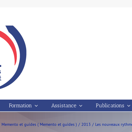
Formation
Assistance
Publications
Memento et guides ( Memento et guides )
2013
Les nouveaux rythmes