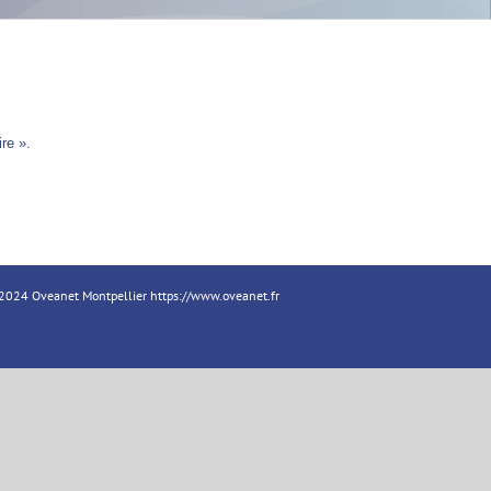
re ».
18-2024 Oveanet Montpellier
https://www.oveanet.fr