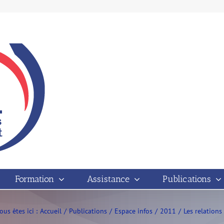
Formation
Assistance
Publications
ous êtes ici :
Accueil
Publications
Espace infos
2011
Les relations