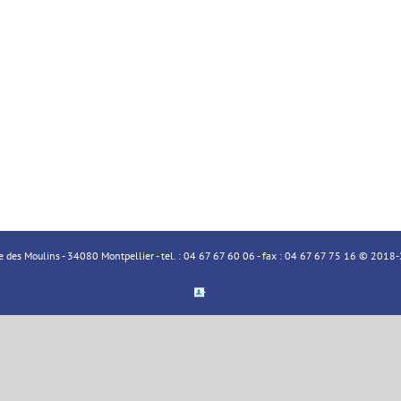
ue des Moulins - 34080 Montpellier - tel. : 04 67 67 60 06 - fax : 04 67 67 75 16 © 20
Espace
Membre