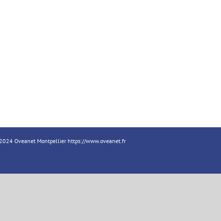
18-2024 Oveanet Montpellier
https://www.oveanet.fr