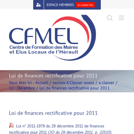
Passer
ESPACE MEMBRES
SE CONNECTER
au
contenu
Open toolbar
Loi de finances rectificative pour 2011
Vous êtes ici :
Accueil
xxxxxx A Classer xxxxx
a classer
12 - Décembre
Loi de finances rectificative pour 2011
Loi de finances rectificative pour 2011
Loi n° 2011-1978 du 28 décembre 2011 de finances
rectificative pour 2011
(JO du 29 décembre 2011, p. 22510).