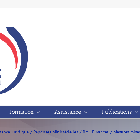
Formation
Assistance
Publications
tance Juridique
Réponses Ministérielles
RM - Finances
Mesures mises