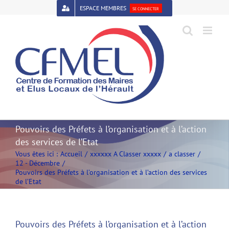
Passer
ESPACE MEMBRES
SE CONNECTER
au
contenu
Open toolbar
Pouvoirs des Préfets à l’organisation et à l’action
des services de l’Etat
Vous êtes ici :
Accueil
xxxxxx A Classer xxxxx
a classer
12 - Décembre
Pouvoirs des Préfets à l’organisation et à l’action des services
de l’Etat
Pouvoirs des Préfets à l’organisation et à l’action